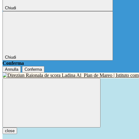
Chiudi
Chiudi
Conferma
Annulla
Conferma
close