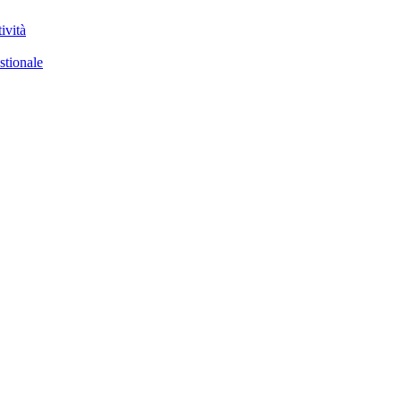
ività
stionale