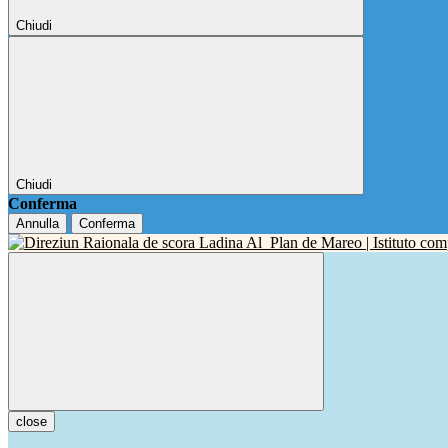
Chiudi
Chiudi
Conferma
Annulla
Conferma
close