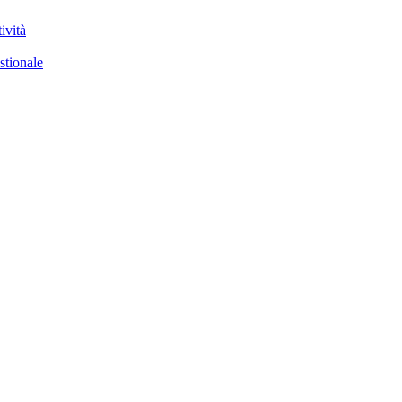
ività
stionale