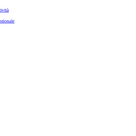
ività
stionale