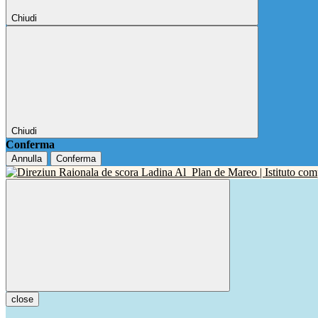
Chiudi
Chiudi
Conferma
Annulla
Conferma
close