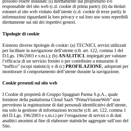
possono essere installati: (i) direttamente dal proprietario e/o
responsabile del sito web (c.d. cookie di prima parte); (ii) da titolari
estranei al sito web visitato dall’utente (c.d. cookie di terze parti); le
informazioni riguardanti la loro privacy e sul loro uso sono reperibili
direttamente sui siti dei rispettivi gestori.
Tipologie di cookie
Esistono diverse tipologie di cookie: (a) TECNICI, servizi utilizzati
per facilitare la navigazione dell’utente (cfr. art. 122, comma 1 del
D.Lgs. 196/2003 e s.m.i.); (b)
ANALITICI
, impiegati per valutare
l’efficacia di un servizio fornito o per contribuire a misurarne il
“traffico” (scopi statistici); e di (c)
PROFILAZIONE
, adoperati per
monitorare il comportamento dell’utente durante la navigazione.
Cookie presenti sul sito web
I Cookie di proprietà di Gruppo Spaggiari Parma S.p.A., quale
fornitore della piattaforma Cloud SaaS “PrimaVisioneWeb” non
prevedono la registrazione di dati personali identificativi dell’utente,
ma solo la gestione di informazioni tecniche (cfr. art. 122, comma 1
del D.Lgs. 196/2003 e s.m.i.) per l’erogazione di servizi o di dati
analitici anonimi al fine di elaborare statistiche aggregate sull’uso del
Sito.