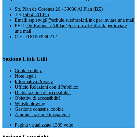
​Str. Plan de Corones 26 - 39030 Al Plan (BZ)
Tel:
0474 501075
Email:
ssp.stvigil@schule.suedtirol.it
Link per inviare una mail
PEC:
Dir.Raionala.AlPlan@pec.prov.bz.it
Link per inviare
una mail
C.F.: IT81009960212
Sezione Link Utili
Cookie policy
Note legali
Informativa Privacy
Ufficio Relazioni con il Pubblico
Dichiarazione di accessibilità
Obiettivi di accessibilità
Whistleblowing
Gestione consensi cookie
Amministrazione trasparente
Pagina visualizzata
1389
volte
Sezione Copyright