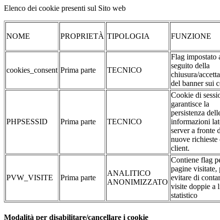
Elenco dei cookie presenti sul Sito web
NOME
PROPRIETÀ
TIPOLOGIA
FUNZIONE
Flag impostato 
seguito della
cookies_consent
Prima parte
TECNICO
chiusura/accett
del banner sui 
Cookie di sessi
garantisce la
persistenza dell
PHPSESSID
Prima parte
TECNICO
informazioni la
server a fronte 
nuove richieste 
client.
Contiene flag pe
pagine visitate,
ANALITICO
PVW_VISITE
Prima parte
evitare di conta
ANONIMIZZATO
visite doppie a l
statistico
Modalità per disabilitare/cancellare i cookie