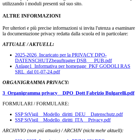
utilizzando i moduli presenti sul suo sito.
ALTRE INFORMAZIONI
Per ulteriori e più precise informazioni si invita l'utenza a esaminare
la documentazione privacy redatta dalla scuola ed in particolare:
ATTUALE / AKTUELL:
2025-2026_Incaricato per la PRIVACY DPO-
DATENSCHUTZbeauftragter DSB___PUB.pdf
Anlage1_Informativa per homepage_PKF GODOLI RAS
SRL_dal 01-07-24.pdf
ORGANIGRAMMA PRIVACY:
3_Organigramma privacy__DPO_Dott Fabrizio Bulgarelli.pdf
FORMULARI / FORMULARE:
SSP StVigil__Modello_diritti_DEU__Datenschutz.pdf
SSP StVigil__Modello_diritti_ITA__Privacy.pdf
ARCHIVIO (non piú attuale) / ARCHIV (nicht mehr aktuell):