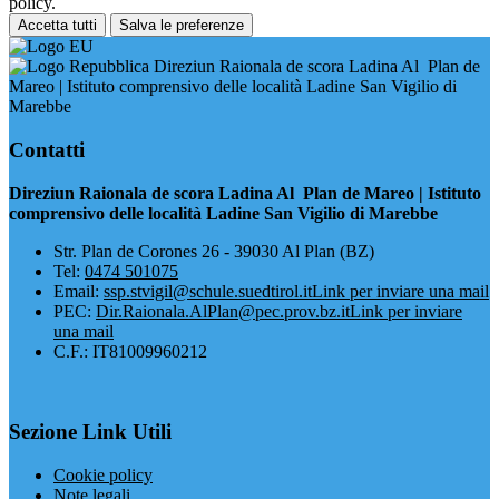
policy.
Accetta tutti
Salva le preferenze
Direziun Raionala de scora Ladina Al Plan de
Mareo | Istituto comprensivo delle località Ladine San Vigilio di
Marebbe
Contatti
Direziun Raionala de scora Ladina Al Plan de Mareo | Istituto
comprensivo delle località Ladine San Vigilio di Marebbe
​Str. Plan de Corones 26 - 39030 Al Plan (BZ)
Tel:
0474 501075
Email:
ssp.stvigil@schule.suedtirol.it
Link per inviare una mail
PEC:
Dir.Raionala.AlPlan@pec.prov.bz.it
Link per inviare
una mail
C.F.: IT81009960212
Sezione Link Utili
Cookie policy
Note legali