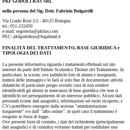
PKF GODOLI RAS SRL
nella persona del Sig. Dott. Fabrizio Bulgarelli
Via Guido Reni 2/2 - 40125 Bologna
tel.: 051-232450
e-mail: segreteria@pkfras.com
PEC: pkfgodoliras@legalmail.it
FINALITÀ DEL TRATTAMENTO, BASE GIURIDICA e
TIPOLOGIA DEI DATI
La presente informativa riguarda i trattamenti effettuati sul sito
internet da parte dell’Istituto Scolastico Titolare del Trattamento. In
particolare, la scuola, ove pubblichi foto di alunni e insegnanti,
tratterà delle immagini e lo farà al solo fine di documentare attività
didattiche di particolare pregio avendo cura di non rendere
identificabili gli alunni in mancanza di base giuridica che non si
identifichi nel perseguimento di un interesse pubblico. Alcuni dati
personali (come dati anagrafici, informazioni sul ruolo ricoperto, e
CV) potrebbero emergere dalla sezione "amministrazione
trasparente" e/o dall' "albo online", in quel caso il trattamento è
eseguito in forza di legge.
Ove presenti form di contatto, i dati del richiedente (principalmente
dati anagrafici e di contatto) verranno trattati per soddisfare una