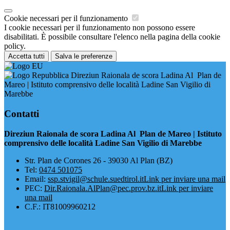
Cookie necessari per il funzionamento
I cookie necessari per il funzionamento non possono essere
disabilitati. È possibile consultare l'elenco nella pagina della cookie
policy.
Accetta tutti
Salva le preferenze
Direziun Raionala de scora Ladina Al Plan de
Mareo | Istituto comprensivo delle località Ladine San Vigilio di
Marebbe
Contatti
Direziun Raionala de scora Ladina Al Plan de Mareo | Istituto
comprensivo delle località Ladine San Vigilio di Marebbe
​Str. Plan de Corones 26 - 39030 Al Plan (BZ)
Tel:
0474 501075
Email:
ssp.stvigil@schule.suedtirol.it
Link per inviare una mail
PEC:
Dir.Raionala.AlPlan@pec.prov.bz.it
Link per inviare
una mail
C.F.: IT81009960212