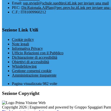
Email:
ssp.stvigil@schule.suedtirol.it
Link per inviare una mail
PEC:
Dir.Raionala.AlPlan@pec.prov.bz.it
Link per inviare una 
C.F.: IT81009960212
Sezione Link Utili
Cookie policy
Note legali
Informativa Privacy
Ufficio Relazioni con il Pubblico
Dichiarazione di accessibilità
Obiettivi di accessibilità
Whistleblowing
Gestione consensi cookie
Amministrazione trasparente
Pagina visualizzata
982
volte
Sezione Copyright
Copyright 2026 | Engineered and powered by Gruppo Spaggiari Parm