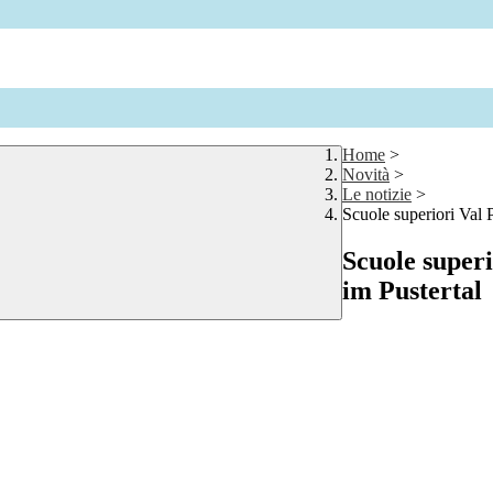
Home
>
Novità
>
Le notizie
>
Scuole superiori Val 
Scuole superi
im Pustertal