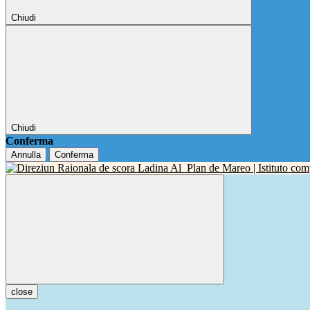
Chiudi
Chiudi
Conferma
Annulla
Conferma
close