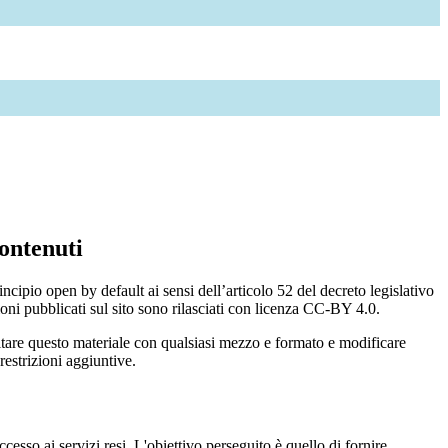
ontenuti
incipio open by default ai sensi dell’articolo 52 del decreto legislativo
oni pubblicati sul sito sono rilasciati con licenza CC-BY 4.0.
ecitare questo materiale con qualsiasi mezzo e formato e modificare
restrizioni aggiuntive.
cesso ai servizi resi. L'obiettivo perseguito è quello di fornire