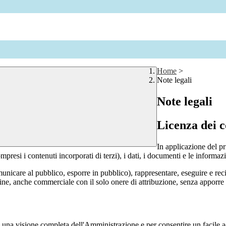
Home
>
Note legali
Note legali
Licenza dei c
In applicazione del pr
si i contenuti incorporati di terzi), i dati, i documenti e le informazi
comunicare al pubblico, esporre in pubblico), rappresentare, eseguire e r
 fine, anche commerciale con il solo onere di attribuzione, senza apporre 
enti una visione completa dell'Amministrazione e per consentire un facile ac