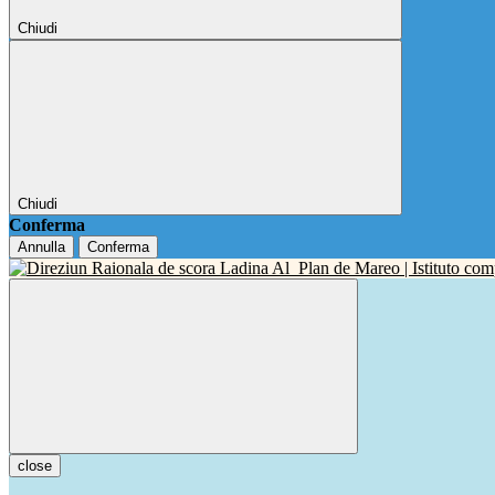
Chiudi
Chiudi
Conferma
Annulla
Conferma
close