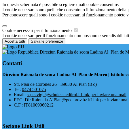
In questa schermata è possibile scegliere quali cookie consentire.
I cookie necessari sono quelli che consentono il funzionamento della pi
Per conoscere quali sono i cookie necessari al funzionamento potete v
Cookie necessari per il funzionamento
I cookie necessari per il funzionamento non possono essere disabilitati.
Accetta tutti
Salva le preferenze
Direziun Raionala de scora Ladina Al Plan de Mar
Contatti
Direziun Raionala de scora Ladina Al Plan de Mareo | Istituto c
​Str. Plan de Corones 26 - 39030 Al Plan (BZ)
Tel:
0474 501075
Email:
ssp.stvigil@schule.suedtirol.it
Link per inviare una mail
PEC:
Dir.Raionala.AlPlan@pec.prov.bz.it
Link per inviare una 
C.F.: IT81009960212
Sezione Link Utili