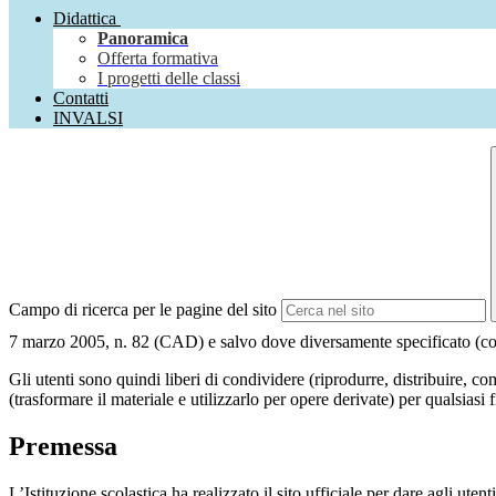
Didattica
Panoramica
Offerta formativa
I progetti delle classi
Contatti
INVALSI
Campo di ricerca per le pagine del sito
7 marzo 2005, n. 82 (CAD) e salvo dove diversamente specificato (compre
Gli utenti sono quindi liberi di condividere (riprodurre, distribuire, 
(trasformare il materiale e utilizzarlo per opere derivate) per qualsiasi
Premessa
L’Istituzione scolastica ha realizzato il sito ufficiale per dare agli ut