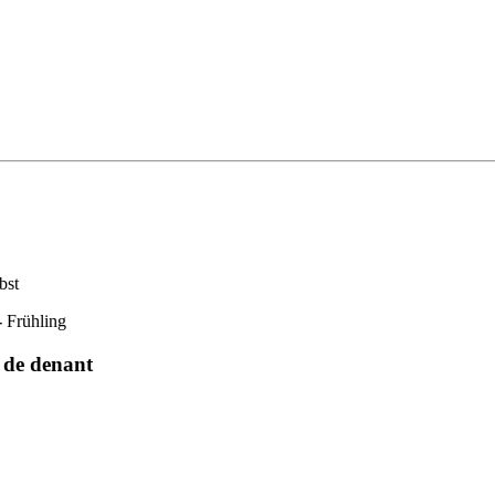
bst
-
Frühling
e de denant