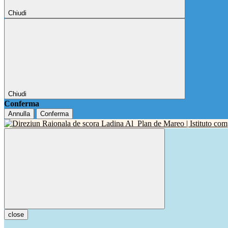
Chiudi
Chiudi
Conferma
Annulla
Conferma
close