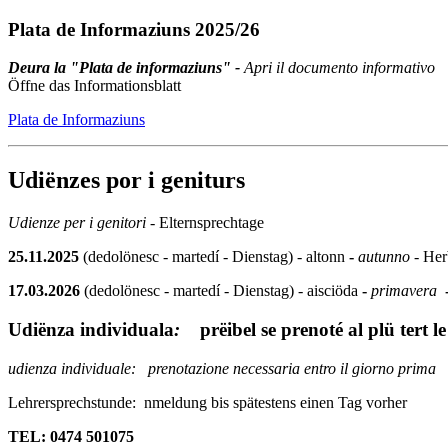
Plata de Informaziuns 2025/26
Deura la "Plata de informaziuns" -
Apri il documento informativo
Öffne das Informationsblatt
Plata de Informaziuns
Udiënzes por i geniturs
Udienze per i genitori
- Elternsprechtage
25.11.2025
(dedolönesc - martedí - Dienstag) - altonn
-
autunno
- Her
17.03.2026
(dedolönesc - martedí - Dienstag) - aisciöda
-
primavera
Udiënza individuala
:
prëibel se prenoté al plü tert l
udienza individuale: prenotazione necessaria entro il giorno prima
Lehrersprechstunde: nmeldung bis spätestens einen Tag vorher
TEL: 0474 501075