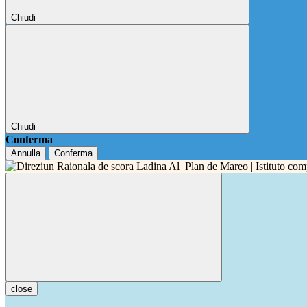
Chiudi
Chiudi
Conferma
Annulla
Conferma
close