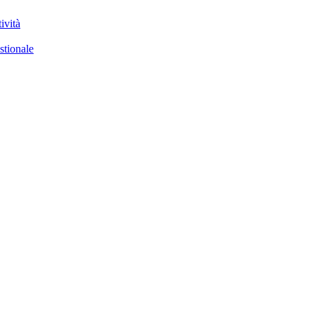
ività
stionale