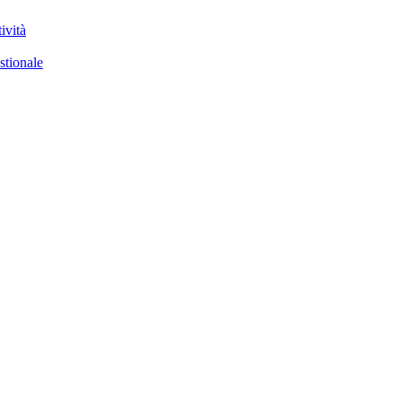
ività
stionale