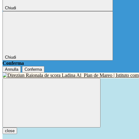
Chiudi
Chiudi
Conferma
Annulla
Conferma
close