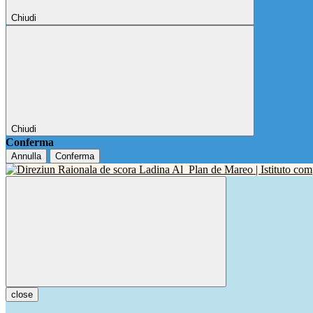
Chiudi
Chiudi
Conferma
Annulla
Conferma
close