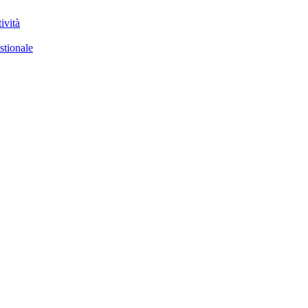
ività
stionale