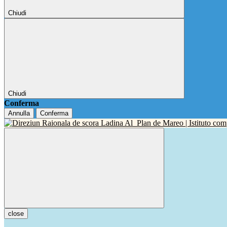
Chiudi
Chiudi
Conferma
Annulla
Conferma
close