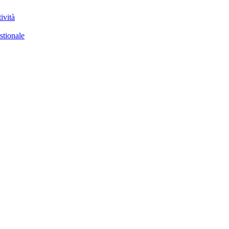
ività
stionale