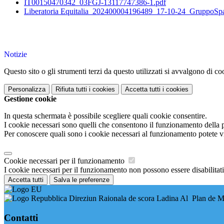
IT00150470342_03FGJ-13117747386-1.pdf
Liberatoria Equitalia_202400004196489_17-10-24_GruppoSp
Notizie
Questo sito o gli strumenti terzi da questo utilizzati si avvalgono di coo
Personalizza
Rifiuta tutti
i cookies
Accetta tutti
i cookies
Gestione cookie
In questa schermata è possibile scegliere quali cookie consentire.
I cookie necessari sono quelli che consentono il funzionamento della pi
Per conoscere quali sono i cookie necessari al funzionamento potete v
Cookie necessari per il funzionamento
I cookie necessari per il funzionamento non possono essere disabilitati.
Accetta tutti
Salva le preferenze
Direziun Raionala de scora Ladina Al Plan de Mar
Contatti