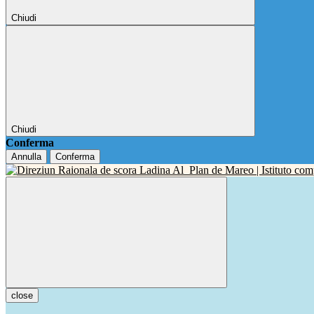
Chiudi
Chiudi
Conferma
Annulla
Conferma
close