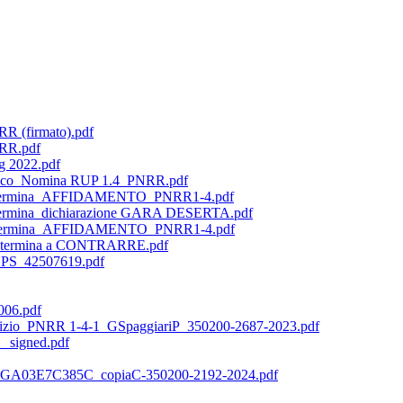
R (firmato).pdf
NRR.pdf
g 2022.pdf
astico_Nomina RUP 1.4_PNRR.pdf
Determina_AFFIDAMENTO_PNRR1-4.pdf
ermina_dichiarazione GARA DESERTA.pdf
Determina_AFFIDAMENTO_PNRR1-4.pdf
etermina a CONTRARRE.pdf
NPS_42507619.pdf
06.pdf
io_PNRR 1-4-1_GSpaggiariP_350200-2687-2023.pdf
 _signed.pdf
_CIGA03E7C385C_copiaC-350200-2192-2024.pdf