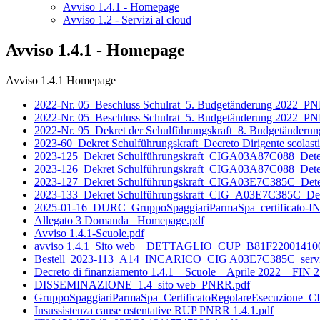
Avviso 1.4.1 - Homepage
Avviso 1.2 - Servizi al cloud
Avviso 1.4.1 - Homepage
Avviso 1.4.1 Homepage
2022-Nr. 05_Beschluss Schulrat_5. Budgetänderung 2022_PNR
2022-Nr. 05_Beschluss Schulrat_5. Budgetänderung 2022_P
2022-Nr. 95_Dekret der Schulführungskraft_8. Budgetänderun
2023-60_Dekret Schulführungskraft_Decreto Dirigente scol
2023-125_Dekret Schulführungskraft_CIGA03A87C088_
2023-126_Dekret Schulführungskraft_CIGA03A87C088_Det
2023-127_Dekret Schulführungskraft_CIGA03E7C385C_
2023-133_Dekret Schulführungskraft_CIG_A03E7C385C_D
2025-01-16_DURC_GruppoSpaggiariParmaSpa_certificato-I
Allegato 3 Domanda_ Homepage.pdf
Avviso 1.4.1-Scuole.pdf
avviso 1.4.1_Sito web__DETTAGLIO_CUP_B81F220014100
Bestell_2023-113_A14_INCARICO_CIG A03E7C385C_serviz
Decreto di finanziamento 1.4.1 _ Scuole _ Aprile 2022 _ FIN 2
DISSEMINAZIONE_1.4_sito web_PNRR.pdf
GruppoSpaggiariParmaSpa_CertificatoRegolareEsecuzione
Insussistenza cause ostentative RUP PNRR 1.4.1.pdf