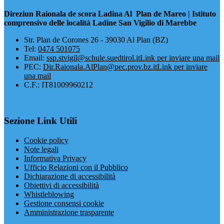
Direziun Raionala de scora Ladina Al Plan de Mareo | Istituto
comprensivo delle località Ladine San Vigilio di Marebbe
​Str. Plan de Corones 26 - 39030 Al Plan (BZ)
Tel:
0474 501075
Email:
ssp.stvigil@schule.suedtirol.it
Link per inviare una mail
PEC:
Dir.Raionala.AlPlan@pec.prov.bz.it
Link per inviare
una mail
C.F.: IT81009960212
Sezione Link Utili
Cookie policy
Note legali
Informativa Privacy
Ufficio Relazioni con il Pubblico
Dichiarazione di accessibilità
Obiettivi di accessibilità
Whistleblowing
Gestione consensi cookie
Amministrazione trasparente