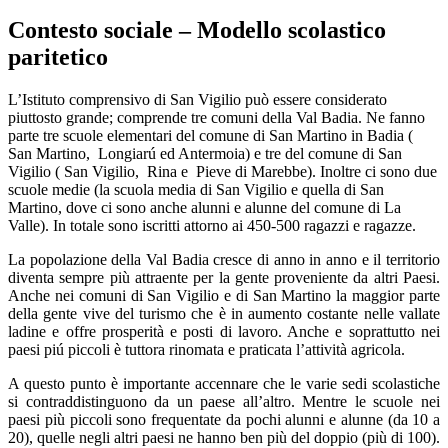
Contesto sociale – Modello scolastico
paritetico
L’Istituto comprensivo di San Vigilio può essere considerato
piuttosto grande; comprende tre comuni della Val Badia. Ne fanno
parte tre scuole elementari del comune di San Martino in Badia (
San Martino,
Longiarú ed Antermoia) e tre del comune di San
Vigilio ( San Vigilio,
Rina e
Pieve di Marebbe). Inoltre ci sono due
scuole medie (la scuola media di San Vigilio e quella di San
Martino, dove ci sono anche alunni e alunne del comune di La
Valle). In totale sono iscritti attorno ai 450-500 ragazzi e ragazze.
La popolazione della Val Badia cresce di anno in anno e il territorio
diventa sempre più attraente per la gente proveniente da altri Paesi.
Anche nei comuni di San Vigilio e di San Martino la maggior parte
della gente vive del turismo che è in aumento costante nelle vallate
ladine e offre prosperità e posti di lavoro. Anche e soprattutto nei
paesi piú piccoli è tuttora rinomata e praticata l’attività agricola.
A questo punto è importante accennare che le varie sedi scolastiche
si contraddistinguono da un paese all’altro. Mentre le scuole nei
paesi più piccoli sono frequentate da pochi alunni e alunne (da 10 a
20), quelle negli altri paesi ne hanno ben più del doppio (più di 100).