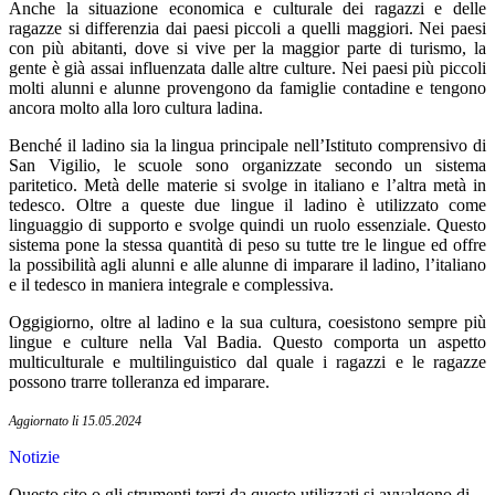
Anche la situazione economica e culturale dei ragazzi e delle
ragazze si differenzia dai paesi piccoli a quelli maggiori. Nei paesi
con più abitanti, dove si vive per la maggior parte di turismo, la
gente è già assai influenzata dalle altre culture. Nei paesi più piccoli
molti alunni e alunne provengono da famiglie contadine e tengono
ancora molto alla loro cultura ladina.
Benché il ladino sia la lingua principale nell’Istituto comprensivo di
San Vigilio, le scuole sono organizzate secondo un sistema
paritetico. Metà delle materie si svolge in italiano e l’altra metà in
tedesco. Oltre a queste due lingue il ladino è utilizzato come
linguaggio di supporto e svolge quindi un ruolo essenziale. Questo
sistema pone la stessa quantità di peso su tutte tre le lingue ed offre
la possibilità agli alunni e alle alunne di imparare il ladino, l’italiano
e il tedesco in maniera integrale e complessiva.
Oggigiorno, oltre al ladino e la sua cultura, coesistono sempre più
lingue e culture nella Val Badia. Questo comporta un aspetto
multiculturale e multilinguistico dal quale i ragazzi e le ragazze
possono trarre tolleranza ed imparare.
Aggiornato li 15.05.2024
Notizie
Questo sito o gli strumenti terzi da questo utilizzati si avvalgono di