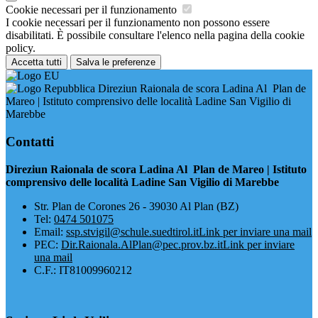
Cookie necessari per il funzionamento
I cookie necessari per il funzionamento non possono essere
disabilitati. È possibile consultare l'elenco nella pagina della cookie
policy.
Accetta tutti
Salva le preferenze
Direziun Raionala de scora Ladina Al Plan de
Mareo | Istituto comprensivo delle località Ladine San Vigilio di
Marebbe
Contatti
Direziun Raionala de scora Ladina Al Plan de Mareo | Istituto
comprensivo delle località Ladine San Vigilio di Marebbe
​Str. Plan de Corones 26 - 39030 Al Plan (BZ)
Tel:
0474 501075
Email:
ssp.stvigil@schule.suedtirol.it
Link per inviare una mail
PEC:
Dir.Raionala.AlPlan@pec.prov.bz.it
Link per inviare
una mail
C.F.: IT81009960212