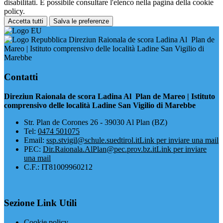
disabilitati. È possibile consultare l'elenco nella pagina della cookie
policy.
Accetta tutti
Salva le preferenze
Direziun Raionala de scora Ladina Al Plan de
Mareo | Istituto comprensivo delle località Ladine San Vigilio di
Marebbe
Contatti
Direziun Raionala de scora Ladina Al Plan de Mareo | Istituto
comprensivo delle località Ladine San Vigilio di Marebbe
​Str. Plan de Corones 26 - 39030 Al Plan (BZ)
Tel:
0474 501075
Email:
ssp.stvigil@schule.suedtirol.it
Link per inviare una mail
PEC:
Dir.Raionala.AlPlan@pec.prov.bz.it
Link per inviare
una mail
C.F.: IT81009960212
Sezione Link Utili
Cookie policy