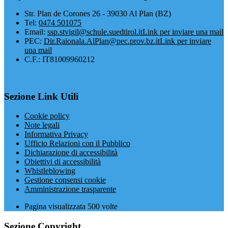
​Str. Plan de Corones 26 - 39030 Al Plan (BZ)
Tel:
0474 501075
Email:
ssp.stvigil@schule.suedtirol.it
Link per inviare una mail
PEC:
Dir.Raionala.AlPlan@pec.prov.bz.it
Link per inviare
una mail
C.F.: IT81009960212
Sezione Link Utili
Cookie policy
Note legali
Informativa Privacy
Ufficio Relazioni con il Pubblico
Dichiarazione di accessibilità
Obiettivi di accessibilità
Whistleblowing
Gestione consensi cookie
Amministrazione trasparente
Pagina visualizzata
500
volte
Sezione Copyright