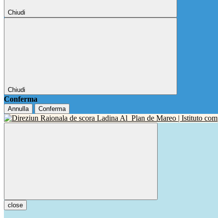
Chiudi
Chiudi
Conferma
Annulla
Conferma
close