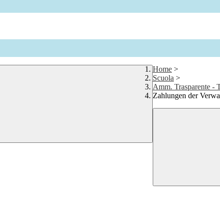
Home
>
Scuola
>
Amm. Trasparente - T
​​​Zahlungen der Verw